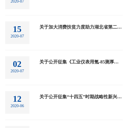
2020-07
15
关于加大消费扶贫力度助力湖北省第二批滞销农产品销售和52个未摘帽县如期脱贫的倡议
2020-07
02
关于公开征集《工业仪表用氪-85测厚源》和《伽玛刀治疗用钴-60γ放射源》团体标准意见的通知
2020-07
12
关于公开征集“十四五”时期战略性新兴产业高质量发展有关问题和建议的通知
2020-06