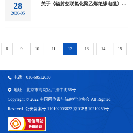
28
关于《辐射交联氯化聚乙烯绝缘电缆》团体标准征求意见稿征求意见的通知
2020-05
8
9
10
11
12
13
14
15
电话：010-68512630
地址：北京市海淀区厂洼中街66号
Copyright © 2022 中国同位素与辐射行业协会 All Righted
Reserved. 公安备案号 110102003822
京ICP备10210259号