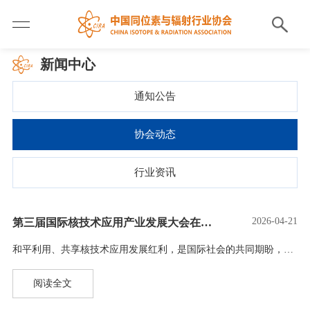
新闻中心
通知公告
协会动态
行业资讯
2026-04-21
第三届国际核技术应用产业发展大会在北京开幕 首个全球核技术应用产业合作倡议发布
和平利用、共享核技术应用发展红利，是国际社会的共同期盼，也是全球产业界的一致追求。4月21日下午，第三届国际核技术应用产业发展大会在北京开幕。中国同位素与辐射行业协会在会上发布了《携手构建开放包容、普惠共赢的国际核技术应用产业生态倡议》。来自中国、俄罗斯、英国、法国、比利时、苏丹、美国、加拿大、澳大利亚、韩国、泰国等20多个国家的400多名嘉宾代表参会。国际原子能机构副总干事刘华、中国国家原子能机构系统工程司司长李自平、塞尔维亚常驻维也纳代表团大使扎尔科奥布拉多维奇、中国国务院国有资产监督管理委员会规划发…
阅读全文