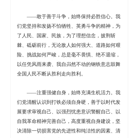
——敢于善于斗争，始终保持必胜信心。我
们党坚持和发扬不怕牺牲、英勇斗争的精神，为
了人民、国家、民族，为了理想信念，披荆斩
棘、砥砺前行，无论敌人如何强大、道路如何艰
险、挑战如何严峻，总是毫不畏惧、绝不退缩，
以任凭风雨来袭、我自岿然不动的钢铁意志鼓舞
全国人民不断从胜利走向胜利。
——注重强健自身，始终充满生机活力。我
们党清醒认识到打铁必须自身硬，善于以时代发
展要求审视自己、以强烈忧患意识警醒自己、以
自我革命精神完善自己，高度重视自身建设，坚
决清除一切损害党的先进性和纯洁性的因素、清