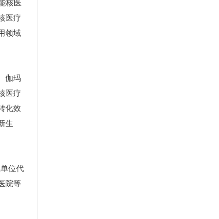
能核医
核医疗
用领域
、伽玛
核医疗
转化效
新生
业单位代
医院等