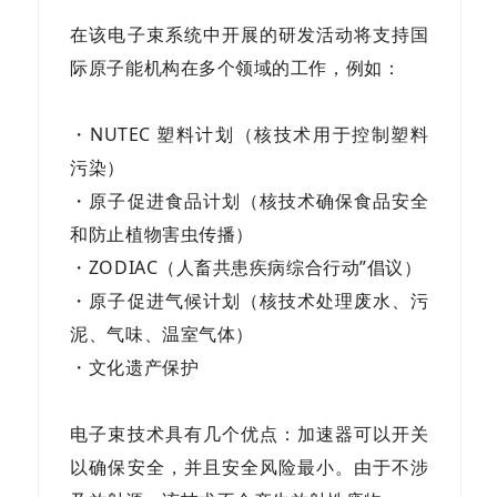
在该电子束系统中开展的研发活动将支持国
际原子能机构在多个领域的工作，例如：
・NUTEC 塑料计划（核技术用于控制塑料
污染）
・原子促进食品计划（
核技术
确保食品安全
和防止植物害虫传播）
・ZODIAC（人畜共患疾病综合行动”倡议）
・原子促进气候计划（
核技术
处理
废水、污
泥、气味、温室气体）
・文化遗产保护
电子束技术具有几个优点：加速器可以开关
以确保安全，并且安全风险最小。由于不涉