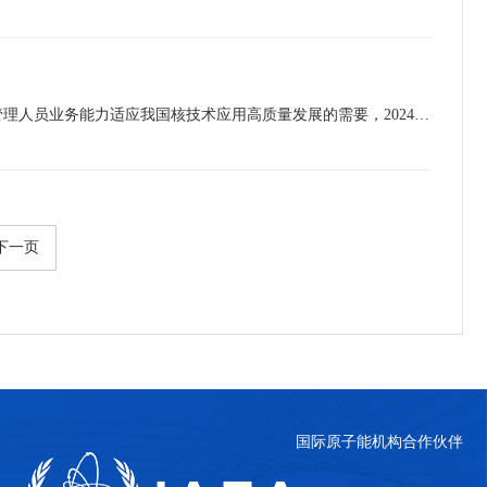
为推进辐射加工行业技能人才队伍建设，提升电子加速器从业人员运营管理水平，确保使用高能电子加速器的技术与管理人员业务能力适应我国核技术应用高质量发展的需要，2024年11月4日至5日，由中国同位素与辐射行业协会指导，中国同位素与辐射行业协会辐射加工专委会主办，四川省原子能研究院及同威信达技术（江苏）股份有限公司共同承办的“2024年高能电子加速器运营管理培训活动”在四川成都成功举办。中国同位素与辐射行业协会秘书长郭丽莉、中国同位素与辐射行业协会辐射加工专委会主任委员陈浩、四川省原子能研究院院长彭朝荣出席并致辞，…
下一页
国际原子能机构合作伙伴