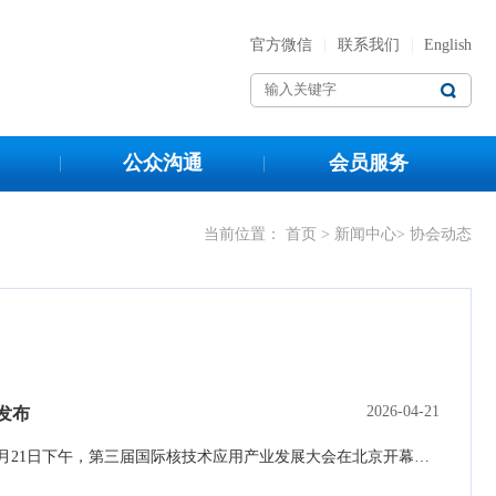
官方微信
|
联系我们
|
English
公众沟通
会员服务
当前位置：
首页
>
新闻中心
> 协会动态
2026-04-21
发布
和平利用、共享核技术应用发展红利，是国际社会的共同期盼，也是全球产业界的一致追求。4月21日下午，第三届国际核技术应用产业发展大会在北京开幕。中国同位素与辐射行业协会在会上发布了《携手构建开放包容、普惠共赢的国际核技术应用产业生态倡议》。来自中国、俄罗斯、英国、法国、比利时、苏丹、美国、加拿大、澳大利亚、韩国、泰国等20多个国家的400多名嘉宾代表参会。国际原子能机构副总干事刘华、中国国家原子能机构系统工程司司长李自平、塞尔维亚常驻维也纳代表团大使扎尔科奥布拉多维奇、中国国务院国有资产监督管理委员会规划发…