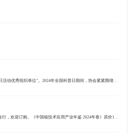
近日，中国科协发布《关于对2024年全国科普日有关组织单位和活动予以表扬的通知》，我协会荣获“2024年全国科普日活动优秀组织单位”。2024年全国科普日期间，协会紧紧围绕“提升全民科学素质 协力建设科技强国”的活动主题，联合业内相关单位与媒体协同发力，积极开展品牌化、多样化的核科普活动，促进多维度、多阵地的科普联动。协会与中国同辐公司、光明网联合出品的核技术应用系列科普动画《小核同学科普秀》，被国防科工局和国家原子能机构网站收录，生态环境部核与辐射安全中心也将此动画剧集遴选为《核安全强声音典型案例》； 截至2…
由中国同位素与辐射行业协会组织编纂的综合性资料性年刊《中国核技术应用产业年鉴 2024年卷》已于近日正式出版发行，欢迎订购。《中国核技术应用产业年鉴 2024年卷》原价160元，为答谢广大支持中国同位素与辐射行业发展的业内人士与友人，首批年鉴将以8折价格，即128元发售。数量有限，欢迎订购。订购汇款信息：名称：北京久雅图书有限公司开户行：北京农商银行青春路支行账号：1303000103020068779注意：汇款后，请把开票信息和收快递地址、收件人，及时以短信或微信的方式发送到联系人：崔杰 18501317269、刘伟 13601257799关于《中国核…