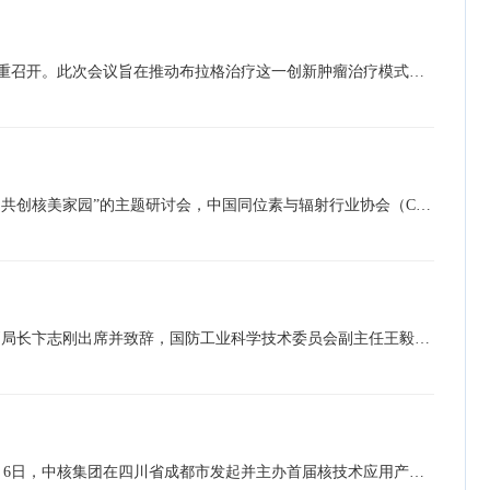
2024年12月6日，由中国同位素与辐射行业协会主办的《布拉格治疗管理规范》团体标准启动会暨初稿研讨会在苏州隆重召开。此次会议旨在推动布拉格治疗这一创新肿瘤治疗模式的规范化发展，充分发挥标准化在提升医疗服务质量中的重要作用，标志着布拉格治疗的规范化在肿瘤放射治疗领域迈入新的发展阶段。会议由中国同位素与辐射行业协会法规标准部主任吴丽丽主持，国内放射治疗和肿瘤免疫治疗领域的多位顶级专家学者齐聚一堂，就标准初稿内容及下一步工作展开深入研讨。从经验走向规范，布拉格治疗迎来发展新契机布拉格治疗是基于放射治疗与免疫…
11月26日，在国际原子能机构（IAEA）总部举行的核技术应用部长级大会期间，中国成功举办“原子能造福全球南方，共创核美家园”的主题研讨会，中国同位素与辐射行业协会（CIRA）与国际原子能机构在会上正式签署了“关于在放射性同位素与辐射加工领域的实际安排合作协议（PracticalArrangement, PA）”。此次签约标志着双方将进一步增强在该领域的合作，展现了中国在全球核技术应用领域的影响力和参与度，对于推动全球和平利用核技术与可持续发展具有重要意义。中国同位素与辐射行业协会副理事长张军旗、国际原子能机构副总干事纳贾特莫克塔分…
11月11日，以“核技术助力美好生活”为主题的核技术应用高质量发展论坛在广东珠海成功举办。国家国防科技工业局副局长卞志刚出席并致辞，国防工业科学技术委员会副主任王毅韧、中国工程院院士邓建军作主旨报告。卞志刚在致辞中表示，发展核技术应用产业是新时代促进核工业高质量发展的重要举措，是适应新一轮科技革命、支撑新质生产力生成的有力行动，需要政府部门与科技界、产业界双向发力、有机联动。他倡议，一是在供给端，激发核科技创新赋能传统产业，塑造产业发展新动能；二是在应用端，推动核技术与国民经济领域构建深度融合、应用为…
为深入贯彻落实党中央、国务院关于推动产业基础高级化和产业链现代化、加快构建现代化产业体系的战略部署，11月6日，中核集团在四川省成都市发起并主办首届核技术应用产业链共链行动大会。核技术应用产业相关政府部门、学协会、行业龙头企业、顶尖高校与科研院所、金融机构等数百名行业主要领导和嘉宾共襄盛会，共同开启核技术应用产业发展新篇章，为核技术赋能工业、农业、医疗、环保、安全等领域高质量发展开辟新路径。核技术应用产业链共链行动是中央企业产业链融通发展共链行动之一。本次大会以“共链赋能 核创未来”为主题，以“激发产…