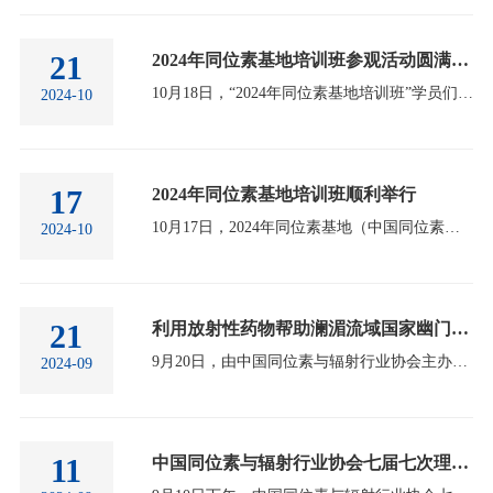
21
2024年同位素基地培训班参观活动圆满结束
10月18日，“2024年同位素基地培训班”学员们兴致勃勃地参观了中国核工业科技馆和中国原子能科学研究院100MeV强流质子回旋加速器实验室、同位素电磁分离技术研究室。中国核工业科技馆是经国家发改委批准建设的国内首个系统介绍核科技知识、核工业成就的国家级行业馆，隶属中国核工业集团公司。被中国科协和国家文物局评价为“填补了我国行业科技馆的空白”，先后被选为国家国防教育示范基地、国家环保教育基地、全国核科普教育基地。中国原子能科学研究院100MeV强流质子回旋加速器，是国际上最大的紧凑型强流质子回旋加速器，也是我国目前自…
2024-10
17
2024年同位素基地培训班顺利举行
10月17日，2024年同位素基地（中国同位素与辐射行业协会核技术应用培训基地）培训班在北京房山的中国原子能科学研究院长阳科技协同创新中心顺利开班。中国同位素与辐射行业协会秘书长郭丽莉、中国原子能科学研究院核技术综合研究所副所长宋明哲出席并致辞，多位同位素领域内知名专家为培训班授课，共计160余人参加本次培训班。本次培训班由中国同位素与辐射行业协会同位素专业委员会联合中国原子能科学研究院核技术综合研究所共同举办。来自全国各地的11名同位素领域知名专家、学者为广大培训班代表进行授课。中国核动力研究设计院一所副所…
2024-10
21
利用放射性药物帮助澜湄流域国家幽门螺杆菌传染防控培训研讨会圆满落幕
9月20日，由中国同位素与辐射行业协会主办，深圳市中核海得威生物科技有限公司承办的“利用放射性药物帮助澜湄流域国家幽门螺杆菌传染防控培训研讨会”在辽宁沈阳举行。协会秘书长郭丽莉，中国同辐战略总监覃茜，中核海得威党委书记、董事长刘文出席并致辞，来自中国、柬埔寨、老挝、缅甸、泰国、越南等六个国家的胃肠专家、医生及学者参会。郭丽莉表示，本次培训研讨会特别邀请了我国业内顶尖专家授课，分享前沿知识与实践经验，力求为澜湄流域国家培养一支高素质的专家队伍。希望通过此次活动，搭建起幽门螺杆菌传染联防联控的合作交流平…
2024-09
11
中国同位素与辐射行业协会七届七次理事会成功召开