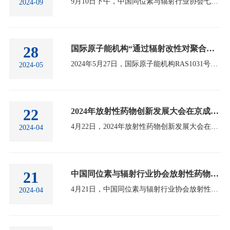
9月10日下午，中国同位素与辐射行业协会七届七次理事会在辽宁大连成功召开。协会秘书长郭丽莉主持会议，副理事长王学武、王连才、钱达志、张冬波、王西坡、康树峰，副理事长代表谷英、赵林姝、刘洋、任翠兰、张天义、倪勇及理事、监事、代表等近60人参会。会上，为深入贯彻落实党的二十届三中全会精神，理事会集体学习了《科技创新和产业创新深度融合助力发展新质生产力》。协会理事陈浩从科技创新与产业创新的深度融合、融合发展新质生产力的探索与实践、融合促进核技术应用行业高质量发展等方面进行了讲授分享。协会副理事长王连才作《中…
2024-09
28
国际原子能机构“通过辐射改性对聚合物废物进行再利用和回收用于工业品生产”协调会议在上海顺利开幕
2024年5月27日，国际原子能机构RAS1031号技术合作项目“通过辐射改性对聚合物废物进行再利用和回收用于工业品生产（二期）”框架内第一次协调会议（FirstCoordination Meeting for IAEA technical cooperation project RAS 1031-&amp;amp;quot;Reutilizing and Recycling Polymeric Waste through Radiation Modificationfor the Production of Industrial Goods - Phase II&amp;amp;quot;）在上海嘉定顺利开幕。此次会议由国际原子能机构主办、中国科学院上海应用物理研究所和中国同位素与辐射行业协会共同承办，会议得到了上海市核学会和中国核学会辐射研…
2024-05
22
2024年放射性药物创新发展大会在京成功举行
4月22日，2024年放射性药物创新发展大会在北京成功举行。大会主题为“共创放药发展新未来”，由中国同位素与辐射行业协会主办。中国同位素与辐射行业协会理事长、中国核工业集团有限公司党组成员、副总经理申彦锋，国家原子能机构、国家卫生健康委、生态环境部等部委代表出席大会并致辞。申彦锋表示，核技术融合发展的时代潮流，正在加速向经济社会各个领域广泛渗透，培育以核技术应用产业为代表的新质生产力，已经成为把握新一轮科技革命和产业变革新机遇的战略性选择。“放射性药物”“核医疗”等核技术应用产业在推动经济持续发展、保障…
2024-04
21
中国同位素与辐射行业协会放射性药物分会第一届理事会第一次会议成功召开
4月21日，中国同位素与辐射行业协会放射性药物分会第一届理事会第一次会议在北京召开。协会放射性药物分会第一届理事会理事长孔繁圃主持会议，来自国内放射性药物领域的科研院所、高校、医疗机构及中外企业的领导和代表共40余人出席会议。会上，中国同位素与辐射行业协会秘书长郭丽莉介绍了协会放射性药物分会的组建背景和筹备工作。协会放射性药物分会理事长孔繁圃作理事会工作计划报告。报告指出，我国放射性药物研发及整个产业迎来了难得的发展机遇，近年来呈现出蓬勃发展态势。协会放射性药物分会的成立也被新时代赋予了更多积极的意义…
2024-04