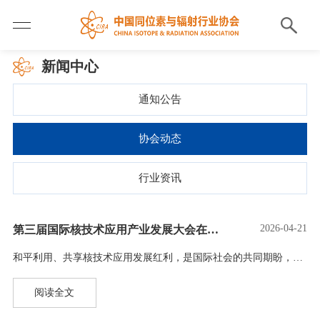
新闻中心
通知公告
协会动态
行业资讯
2026-04-21
第三届国际核技术应用产业发展大会在北京开幕 首个全球核技术应用产业合作倡议发布
和平利用、共享核技术应用发展红利，是国际社会的共同期盼，也是全球产业界的一致追求。4月21日下午，第三届国际核技术应用产业发展大会在北京开幕。中国同位素与辐射行业协会在会上发布了《携手构建开放包容、普惠共赢的国际核技术应用产业生态倡议》。来自中国、俄罗斯、英国、法国、比利时、苏丹、美国、加拿大、澳大利亚、韩国、泰国等20多个国家的400多名嘉宾代表参会。国际原子能机构副总干事刘华、中国国家原子能机构系统工程司司长李自平、塞尔维亚常驻维也纳代表团大使扎尔科奥布拉多维奇、中国国务院国有资产监督管理委员会规划发…
阅读全文