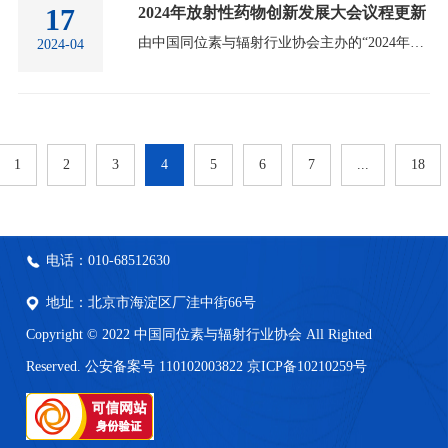
17
2024年放射性药物创新发展大会议程更新
由中国同位素与辐射行业协会主办的“2024年放射性药物创新发展大会”，即将于4月22日在北京举行。大会邀请了行业主管部门、业内科研院所、高校、医疗机构及行业领军企业等各方代表出席。敬请关注期待！关于大会：习近平总书记指出，坚持面向人民生命健康，不断向科学技术广度和深度进军；党的二十大报告中明确提出“推进健康中国建设”；2024年政府工作报告在今年十大任务中提出“加快创新药等产业发展”，为放射性药物创新发展指明了方向。自2021年国家原子能机构联合八部委发布《医用同位素中长期发展规划（2021-2035年）》，2023年国家卫…
2024-04
1
2
3
4
5
6
7
...
18
电话：010-68512630
地址：北京市海淀区厂洼中街66号
Copyright © 2022 中国同位素与辐射行业协会 All Righted
Reserved. 公安备案号 110102003822
京ICP备10210259号